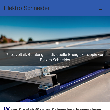
Elektro Schneider
Zum
Inhalt
springen
Photovoltaik Beratung – individuelle Energiekonzepte von
Elektro Schneider
W
enn Sie sich für eine Solaranlage interessieren,